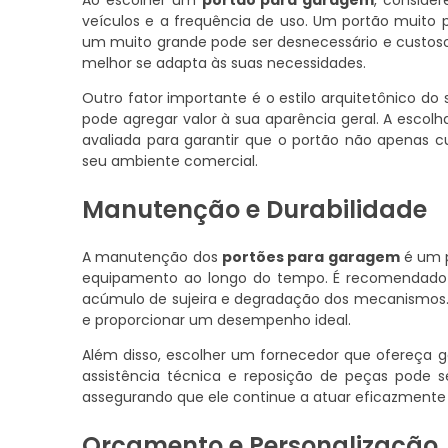
Ao escolher um
portão para garagem
, conside
veículos e a frequência de uso. Um portão muito 
um muito grande pode ser desnecessário e custoso. 
melhor se adapta às suas necessidades.
Outro fator importante é o estilo arquitetônico do
pode agregar valor à sua aparência geral. A esc
avaliada para garantir que o portão não apena
seu ambiente comercial.
Manutenção e Durabilidade
A manutenção dos
portões para garagem
é um p
equipamento ao longo do tempo. É recomendado rea
acúmulo de sujeira e degradação dos mecanismos
e proporcionar um desempenho ideal.
Além disso, escolher um fornecedor que ofereça g
assistência técnica e reposição de peças pode se
assegurando que ele continue a atuar eficazmente
Orçamento e Personalização