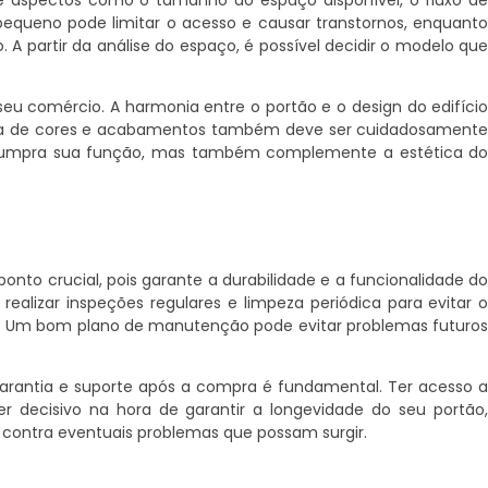
re aspectos como o tamanho do espaço disponível, o fluxo d
pequeno pode limitar o acesso e causar transtornos, enquant
A partir da análise do espaço, é possível decidir o modelo qu
 seu comércio. A harmonia entre o portão e o design do edifíci
olha de cores e acabamentos também deve ser cuidadosament
s cumpra sua função, mas também complemente a estética d
onto crucial, pois garante a durabilidade e a funcionalidade d
lizar inspeções regulares e limpeza periódica para evitar 
. Um bom plano de manutenção pode evitar problemas futuro
arantia e suporte após a compra é fundamental. Ter acesso 
r decisivo na hora de garantir a longevidade do seu portão
 contra eventuais problemas que possam surgir.