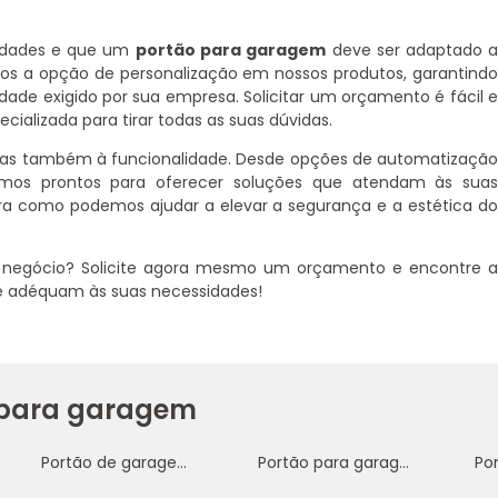
ridades e que um
portão para garagem
deve ser adaptado 
emos a opção de personalização em nossos produtos, garantind
dade exigido por sua empresa. Solicitar um orçamento é fácil 
ializada para tirar todas as suas dúvidas.
 mas também à funcionalidade. Desde opções de automatizaçã
mos prontos para oferecer soluções que atendam às sua
ra como podemos ajudar a elevar a segurança e a estética d
u negócio? Solicite agora mesmo um orçamento e encontre 
e adéquam às suas necessidades!
o para garagem
Portão de garagem de alumínio
Portão para garagem