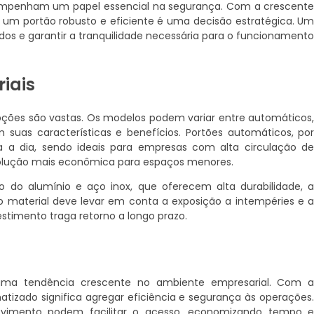
empenham um papel essencial na segurança. Com a crescent
r um portão robusto e eficiente é uma decisão estratégica. U
dos e garantir a tranquilidade necessária para o funcionament
iais
opções são vastas. Os modelos podem variar entre automáticos
suas características e benefícios. Portões automáticos, po
a a dia, sendo ideais para empresas com alta circulação d
olução mais econômica para espaços menores.
o do alumínio e aço inox, que oferecem alta durabilidade, 
o material deve levar em conta a exposição a intempéries e 
timento traga retorno a longo prazo.
a tendência crescente no ambiente empresarial. Com 
tizado significa agregar eficiência e segurança às operações
vimento podem facilitar o acesso, economizando tempo 