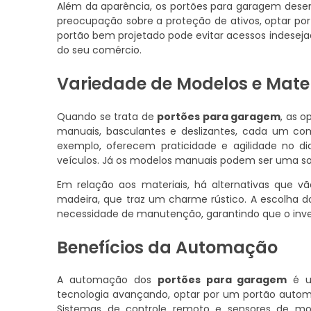
Além da aparência, os portões para garagem des
preocupação sobre a proteção de ativos, optar po
portão bem projetado pode evitar acessos indeseja
do seu comércio.
Variedade de Modelos e Mater
Quando se trata de
portões para garagem
, as 
manuais, basculantes e deslizantes, cada um com 
exemplo, oferecem praticidade e agilidade no di
veículos. Já os modelos manuais podem ser uma s
Em relação aos materiais, há alternativas que vã
madeira, que traz um charme rústico. A escolha d
necessidade de manutenção, garantindo que o inves
Benefícios da Automação
A automação dos
portões para garagem
é um
tecnologia avançando, optar por um portão automa
Sistemas de controle remoto e sensores de mo