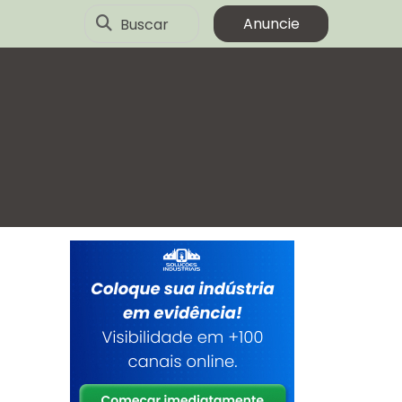
Buscar
Anuncie
a
r
e
e