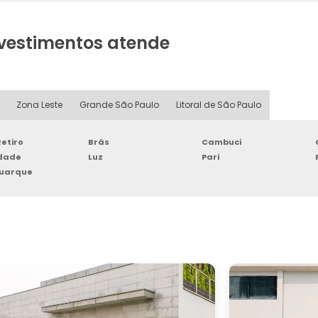
evestimentos atende
Zona Leste
Grande São Paulo
Litoral de São Paulo
etiro
Brás
Cambuci
rdade
Luz
Pari
Buarque