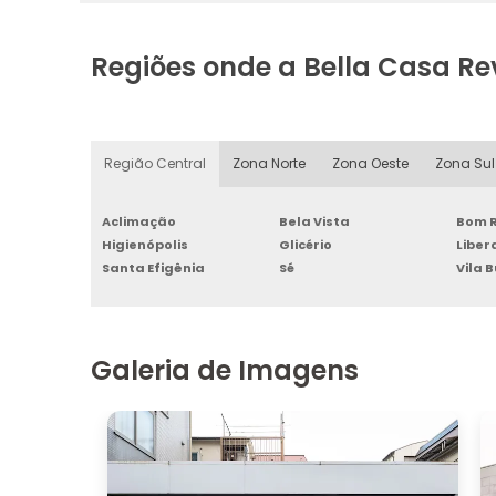
Regiões onde a Bella Casa R
Região Central
Zona Norte
Zona Oeste
Zona Sul
Aclimação
Bela Vista
Bom R
Higienópolis
Glicério
Libe
Santa Efigênia
Sé
Vila 
Galeria de Imagens